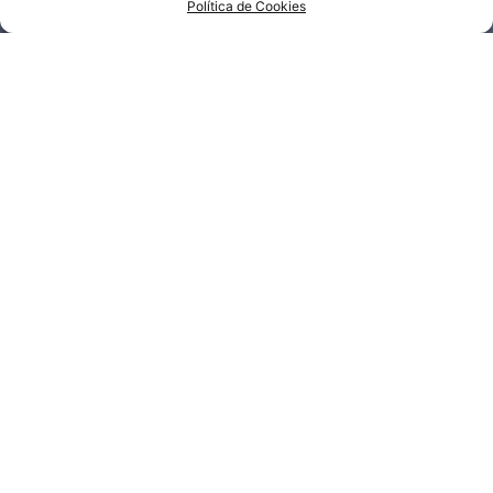
Política de Cookies
Metalúrgica Simonaggio
R. Alencar Araripe, 1159
Simonaggio, Garibaldi - RS
95720-000.
(54) 3462-1177